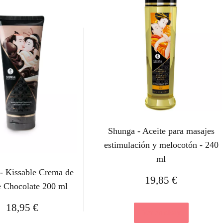
Shunga - Aceite para masajes
estimulación y melocotón - 240
ml
- Kissable Crema de
19,85
€
e Chocolate 200 ml
18,95
€
Ver en eBay