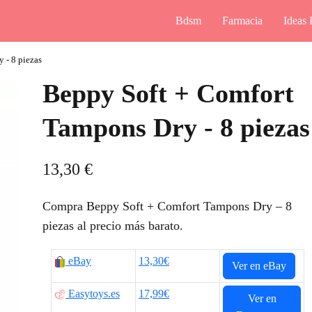
Bdsm
Farmacia
Ideas 
 - 8 piezas
Beppy Soft + Comfort
Tampons Dry - 8 piezas
13,30
€
Compra Beppy Soft + Comfort Tampons Dry – 8
piezas al precio más barato.
eBay
13,30€
Ver en eBay
Easytoys.es
17,99€
Ver en