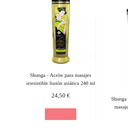
Shunga - Aceite para masajes
irresistible fusión asiática 240 ml
24,50
€
Shunga 
masaj
Ver en eBay