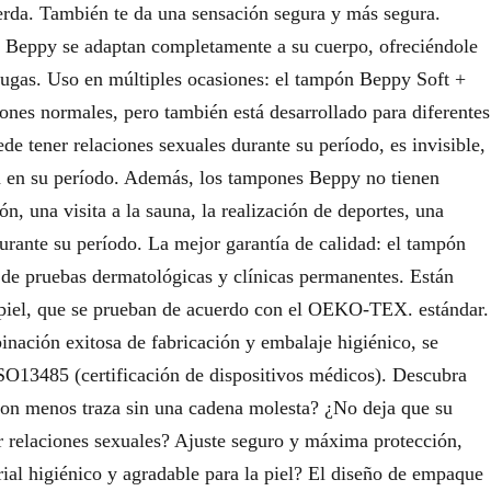
erda. También te da una sensación segura y más segura.
es Beppy se adaptan completamente a su cuerpo, ofreciéndole
ugas. Uso en múltiples ocasiones: el tampón Beppy Soft +
ones normales, pero también está desarrollado para diferentes
e tener relaciones sexuales durante su período, es invisible,
tá en su período. Además, los tampones Beppy no tienen
ón, una visita a la sauna, la realización de deportes, una
durante su período. La mejor garantía de calidad: el tampón
 de pruebas dermatológicas y clínicas permanentes. Están
a piel, que se prueban de acuerdo con el OEKO-TEX. estándar.
ación exitosa de fabricación y embalaje higiénico, se
ISO13485 (certificación de dispositivos médicos). Descubra
on menos traza sin una cadena molesta? ¿No deja que su
er relaciones sexuales? Ajuste seguro y máxima protección,
ial higiénico y agradable para la piel? El diseño de empaque