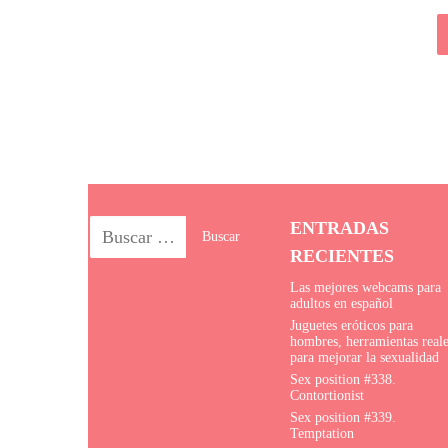
ENTRADAS
RECIENTES
Las mejores webcams para
adultos en español
Juguetes eróticos para
hombres, herramientas real
para mejorar la sexualidad
Sex position #338.
Сontortionist
Sex position #339.
Temptation