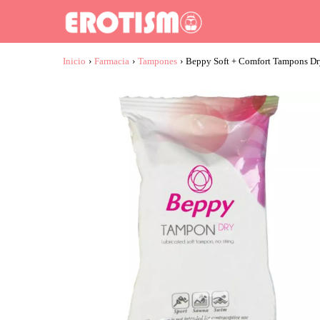
Inicio
›
Farmacia
›
Tampones
›
Beppy Soft + Comfort Tampons Dry