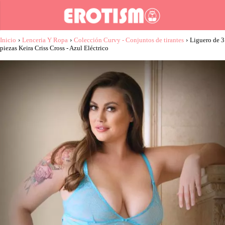
Inicio
›
Lenceria Y Ropa
›
Colección Curvy - Conjuntos de tirantes
›
Liguero de 3
piezas Keira Criss Cross - Azul Eléctrico