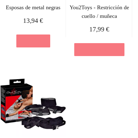
Esposas de metal negras
You2Toys - Restricción de
cuello / muñeca
13,94
€
17,99
€
Ver en eBay
Comprar el producto