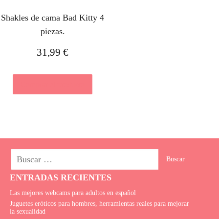
Shakles de cama Bad Kitty 4
piezas.
31,99
€
Comprar el producto
ENTRADAS RECIENTES
Las mejores webcams para adultos en español
Juguetes eróticos para hombres, herramientas reales para mejorar
la sexualidad