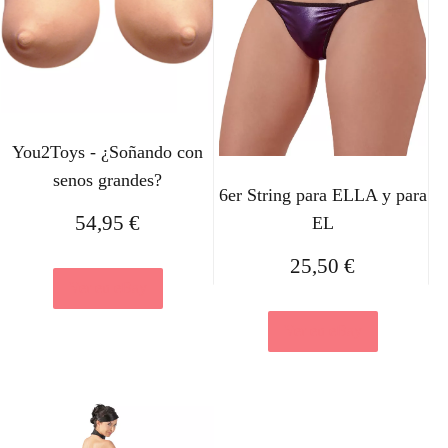
You2Toys - ¿Soñando con
senos grandes?
6er String para ELLA y para
54,95
€
EL
25,50
€
Ver en eBay
Ver en eBay