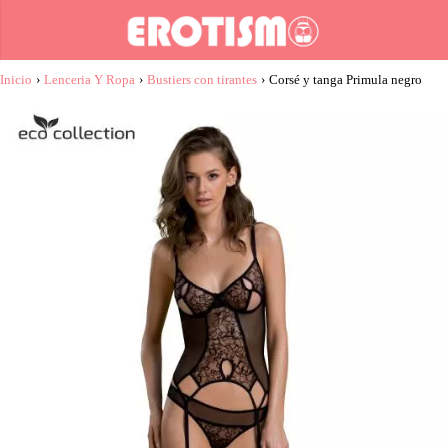
Inicio
›
Lenceria Y Ropa
›
Bustiers con tirantes
›
Corsé y tanga Primula negro