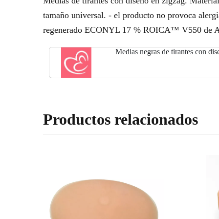
Medias de tirantes con diseño en zigzag. Material
tamaño universal. - el producto no provoca alerg
regenerado ECONYL 17 % ROICA™ V550 de Asah
Medias negras de tirantes con dis
Productos relacionados