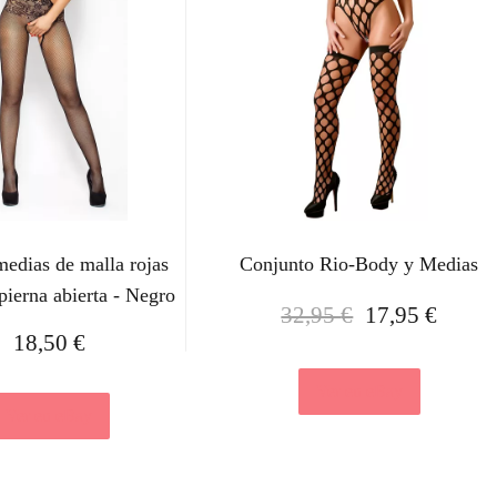
edias de malla rojas
Conjunto Rio-Body y Medias
pierna abierta - Negro
E
E
32,95
€
17,95
€
l
l
18,50
€
p
p
r
r
Ver en eBay
Ver en eBay
e
e
c
c
i
i