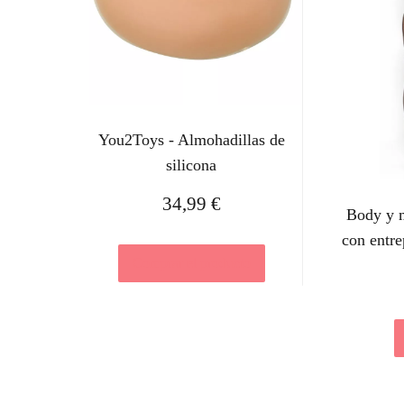
You2Toys - Almohadillas de
silicona
34,99
€
Body y m
con entre
Comprar el producto