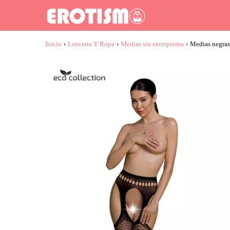
Inicio
›
Lenceria Y Ropa
›
Medias sin entrepierna
›
Medias negras 