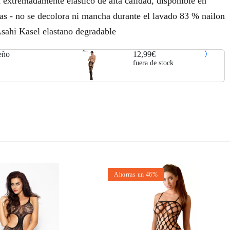
 extremadamente elástico de alta calidad, disponible en
ias - no se decolora ni mancha durante el lavado 83 % nailon
i Kasel elastano degradable
eño
12,99€
fuera de stock
Ahorras un 46%