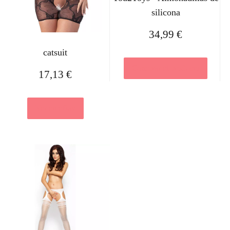
silicona
34,99
€
catsuit
Comprar el producto
17,13
€
Ver en eBay