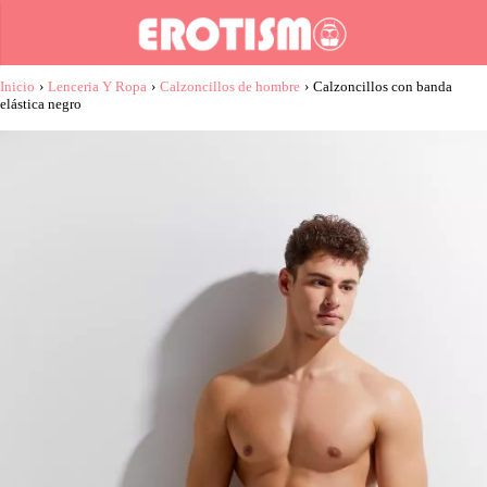
Inicio
›
Lenceria Y Ropa
›
Calzoncillos de hombre
›
Calzoncillos con banda
elástica negro