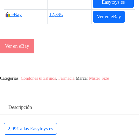
Easytoys.es
eBay
12,39€
Ver en eBay
Ver en eBay
Categorías:
Condones ultrafinos
,
Farmacia
Marca:
Mister Size
Descripción
2,99€ a las Easytoys.es