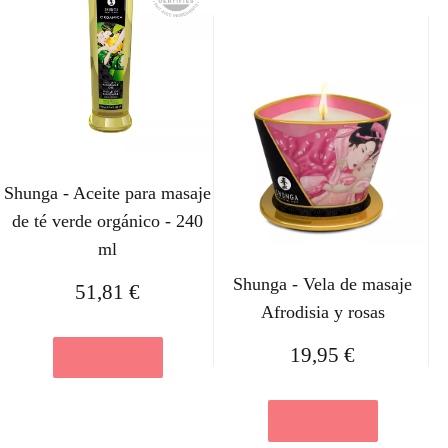
Shunga - Aceite para masaje
de té verde orgánico - 240
ml
Shunga - Vela de masaje
51,81
€
Afrodisia y rosas
19,95
€
Ver en eBay
Ver en eBay