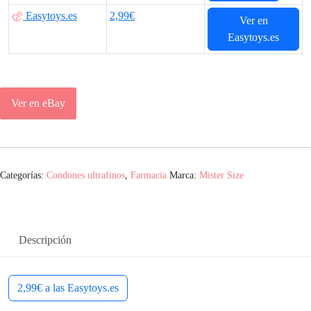
Easytoys.es
2,99€
Ver en
Easytoys.es
Ver en eBay
Categorías:
Condones ultrafinos
,
Farmacia
Marca:
Mister Size
Descripción
2,99€ a las Easytoys.es