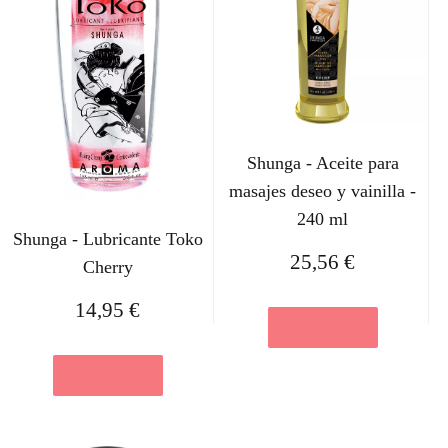
Shunga - Aceite para
masajes deseo y vainilla -
240 ml
Shunga - Lubricante Toko
25,56
€
Cherry
14,95
€
Ver en eBay
Ver en eBay