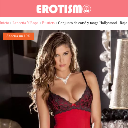
Inicio
›
Lenceria Y Ropa
›
Bustiers
›
Conjunto de corsé y tanga Hollywood - Rojo
Ahorras un 10%