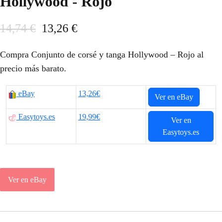
Hollywood - Rojo
E
E
14,74
€
13,26
€
l
l
Compra Conjunto de corsé y tanga Hollywood – Rojo al
p
p
precio más barato.
r
r
eBay
13,26€
Ver en eBay
e
e
Easytoys.es
19,99€
c
c
Ver en
Easytoys.es
i
i
o
o
o
a
Ver en eBay
r
c
i
t