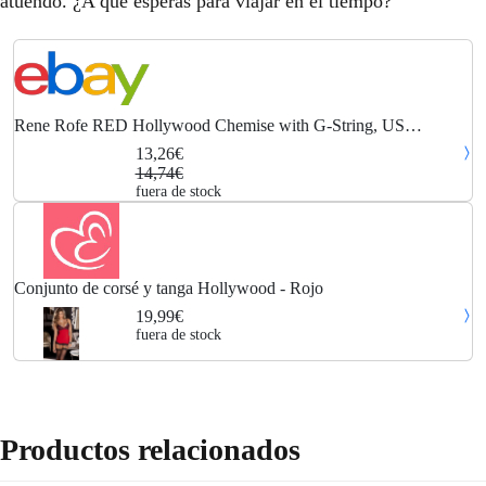
atuendo. ¿A qué esperas para viajar en el tiempo?
7
€
4
.
Rene Rofe RED Hollywood Chemise with G-String, US
Small/Medium
13,26€
€
14,74€
fuera de stock
.
Conjunto de corsé y tanga Hollywood - Rojo
19,99€
fuera de stock
Productos relacionados