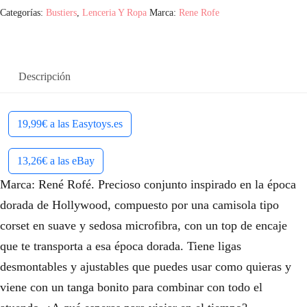
Categorías:
Bustiers
,
Lenceria Y Ropa
Marca:
Rene Rofe
g
u
i
a
n
l
Descripción
a
e
l
s
19,99€ a las Easytoys.es
e
:
13,26€ a las eBay
r
1
Marca: René Rofé. Precioso conjunto inspirado en la época
a
3
dorada de Hollywood, compuesto por una camisola tipo
:
,
corset en suave y sedosa microfibra, con un top de encaje
que te transporta a esa época dorada. Tiene ligas
1
2
desmontables y ajustables que puedes usar como quieras y
4
6
viene con un tanga bonito para combinar con todo el
,