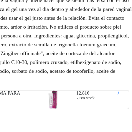
 de la vagina y puede hacer que se sienta más tersa con el uso
lica el gel una vez al día dentro y alrededor de la pared vaginal
es usar el gel justo antes de la relación. Evita el contacto
to, ardor o irritación. No utilices el producto sobre piel
ersona a otra. Ingredientes: agua, glicerina, propilenglicol,
ero, extracto de semilla de trigonella foenum graecum,
"Zingiber officinale", aceite de corteza de del alcanfor
uilo C10-30, polímero cruzado, etilhexigenato de sodio,
odio, sorbato de sodio, acetato de tocoferilo, aceite de
IMA PARA
12,81€
en stock