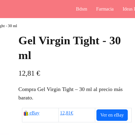
Bdsm
Farmacia
Ideas 
ght - 30 ml
Gel Virgin Tight - 30
ml
12,81
€
Compra Gel Virgin Tight – 30 ml al precio más
barato.
eBay
12,81€
Ver en eBay