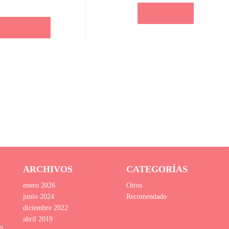
Ver en eBay
Ver en eBay
ARCHIVOS
CATEGORÍAS
enero 2026
Otros
junio 2024
Recomendado
diciembre 2022
abril 2019
es