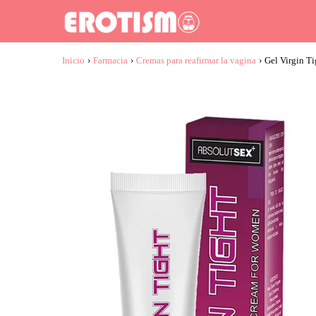
Inicio
›
Farmacia
›
Cremas para reafirmar la vagina
›
Gel Virgin Ti