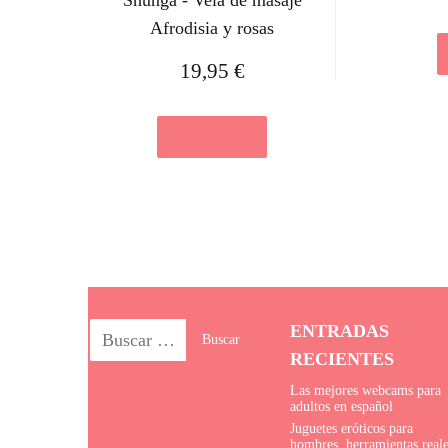
Shunga - Vela de masaje
Afrodisia y rosas
19,95
€
Ver en eBay
ENTRADAS
RECIENTES
Las mejores webcams para
adultos en español
Juguetes eróticos para
hombres, herramientas real