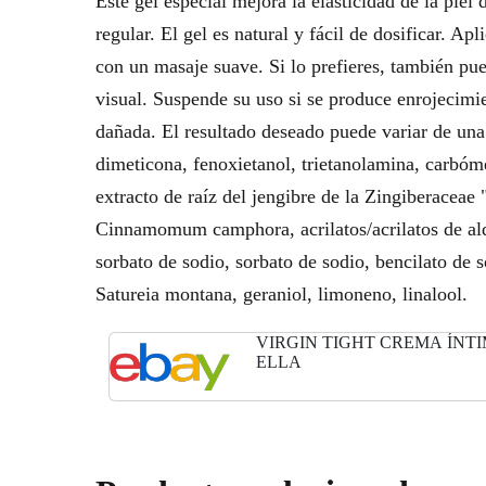
Este gel especial mejora la elasticidad de la piel
regular. El gel es natural y fácil de dosificar. Ap
con un masaje suave. Si lo prefieres, también pued
visual. Suspende su uso si se produce enrojecimien
dañada. El resultado deseado puede variar de una p
dimeticona, fenoxietanol, trietanolamina, carbóm
extracto de raíz del jengibre de la Zingiberaceae 
Cinnamomum camphora, acrilatos/acrilatos de alq
sorbato de sodio, sorbato de sodio, bencilato de s
Satureia montana, geraniol, limoneno, linalool.
VIRGIN TIGHT CREMA ÍNT
ELLA