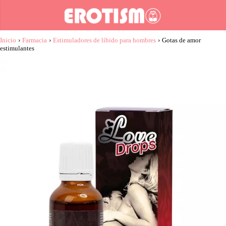
Inicio
›
Farmacia
›
Estimuladores de líbido para hombres
›
Gotas de amor
estimulantes