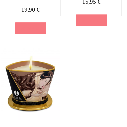
15,95
€
19,90
€
Ver en eBay
Ver en eBay